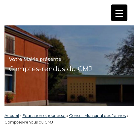
Votre Mairie présente
Comptes-rendus du CMJ
Accueil
»
Éducation et jeunesse
»
Conseil Municipal des Jeunes
»
Comptes-rendus du CMJ