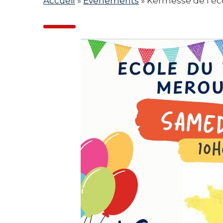
Accueil
»
Evenements
»
Kermesse de l’éc