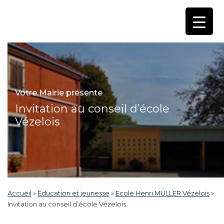
Votre Mairie présente
Invitation au conseil d’école
Vézelois
Accueil
»
Éducation et jeunesse
»
Ecole Henri MULLER Vézelois
»
Invitation au conseil d’école Vézelois